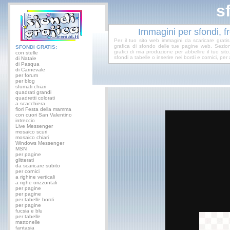
s
Immagini per sfondi, 
Per il tuo sito web immagini da scaricare grati
grafica di sfondo delle tue pagine web. Sezion
SFONDI GRATIS:
grafici di mia produzione per abbellire il tuo sit
con stelle
sfondi a tabelle o inserire nei bordi e cornici, per ab
di Natale
di Pasqua
di Carnevale
per forum
per blog
sfumati chiari
quadrati grandi
quadretti colorati
a scacchiera
fiori Festa della mamma
con cuori San Valentino
intreccio
Live Messenger
mosaico scuri
mosaico chiari
Windows Messenger
MSN
per pagine
glitterati
da scaricare subito
per cornici
a righine verticali
a righe orizzontali
per pagine
per pagine
per tabelle bordi
per pagine
fucsia e blu
per tabelle
mattonelle
fantasia