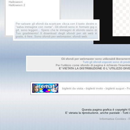
Halloween
Halloween 2
Per salvare gli sfondi da scaricare clicca con il tasto destro e
"salva immagine con nome". Gli sfondi sono in formato jpg o
gif, sono leggeri... Spero che le immagini di sfondo siano di
Tuo gradimento! Il download degli sfondi per siti web è
gratis, è free. Sono sfondi per webmaster, sfondi web.
Gli sfondi per webmaster sono utilizzabili liberament
Tutti gli sfondi esposti sono di prod
Per l'utilizzo come sfondo di pagina è richiesto l'inserime
E' VIETATA LA DISTRIBUZIONE O L' UTILIZZO D
biglietti da visita
-
biglietti invito
-
biglietti auguri
-
Fr
Questa pagina grafica è copyright ©
E' vietata la riproduzione, anche parziale - Tutti i d
Informativa Cookies - 